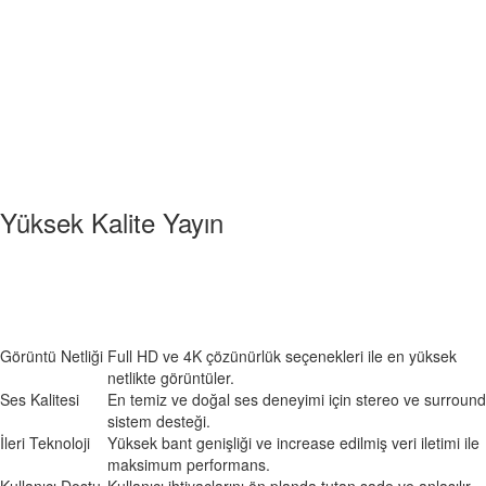
getirir.
Anında Tepki Verme:
Maç sırasında meydana gelen olaylara anında
tepki verme şansı, izleme deneyimini daha interaktif hale getirir. Gol,
faul veya tartışmalı kararlar gibi anlara gerçek zamanlı olarak tepki
verebilmek, izleyiciye aktif bir katılım hissi verir.
Özetle, maçları gerçek zamanlı olarak takip etmek, futbolseverlere
hem bireysel hem de sosyal anlamda eşsiz bir deneyim sunar. Bu
avantajlar, izleyiciyi oyunun tam merkezine yerleştirir.
Yüksek Kalite Yayın
Sizlere sunduğumuz hizmette, görüntülerin en üst düzeyde netlik ve
keskinlikle sunulmasını sağlıyoruz. Hızlı ve akıcı bir izleme keyfi
yaşamanız için gereken the woman türlü teknolojik donanımı
sağlıyoruz.
Görüntü Netliği
Full HD ve 4K çözünürlük seçenekleri ile en yüksek
netlikte görüntüler.
Ses Kalitesi
En temiz ve doğal ses deneyimi için stereo ve surround
sistem desteği.
İleri Teknoloji
Yüksek bant genişliği ve increase edilmiş veri iletimi ile
maksimum performans.