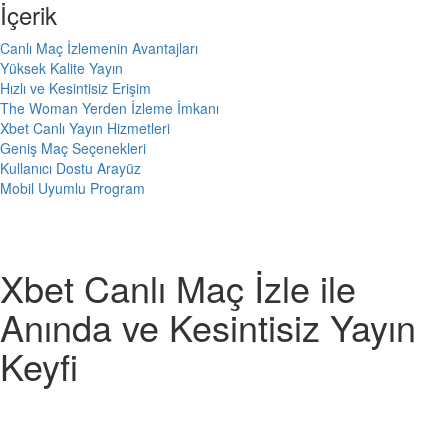
İçerik
Canlı Maç İzlemenin Avantajları
Yüksek Kalite Yayın
Hızlı ve Kesintisiz Erişim
The Woman Yerden İzleme İmkanı
Xbet Canlı Yayın Hizmetleri
Geniş Maç Seçenekleri
Kullanıcı Dostu Arayüz
Mobil Uyumlu Program
Заголовок: Kesintisiz Anında Canlı Maç İzle Xbet ile En İyi Yayın
Deneyimi
Xbet Canlı Maç İzle ile
Anında ve Kesintisiz Yayın
Keyfi
Sporda heyecan dolu anlar
, dimensions
anlık olarak
ulaşıyor. Artık
sevdiğiniz takımların mücadelesini
kesintisiz
izleyebilir,
yüksek kaliteli
bir görüntü deneyimi yaşayabilirsiniz. Bu platformda,
en güncel
maç