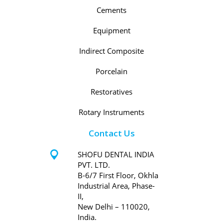
Cements
Equipment
Indirect Composite
Porcelain
Restoratives
Rotary Instruments
Contact Us
SHOFU DENTAL INDIA
PVT. LTD.
B-6/7 First Floor, Okhla
Industrial Area, Phase-
II,
New Delhi – 110020,
India.