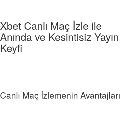
Заголовок: Kesintisiz Anında Canlı Maç İzle Xbet ile En İyi Yayın
Deneyimi
Xbet Canlı Maç İzle ile
Anında ve Kesintisiz Yayın
Keyfi
Sporda heyecan dolu anlar
, dimensions
anlık olarak
ulaşıyor. Artık
sevdiğiniz takımların mücadelesini
kesintisiz
izleyebilir,
yüksek kaliteli
bir görüntü deneyimi yaşayabilirsiniz. Bu platformda,
en güncel
maç
sonuçlarıyla birlikte, maçın the woman anını
ayrıntılı
bir şekilde takip
etme şansını yakalayın.
Canlı Maç İzlemenin Avantajları
Futbol tutkunları için maçları takip etmenin birçok farklı yolu vardır,
ancak en heyecan verici olanı, olayların anında gelişimini izleyebilme
fırsatıdır. Bu, yalnızca skorları öğrenmek yerine, oyunun tüm
dinamiklerini hissetmeyi mümkün kılar.